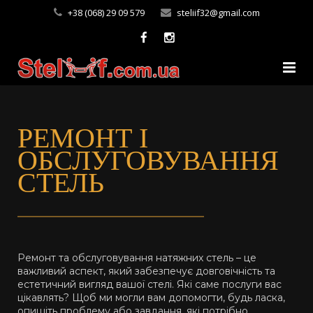
+38 (068) 29 09 579
steliif32@gmail.com
Головна
РЕМОНТ І
Про нас
ОБСЛУГОВУВАННЯ
Каталог
СТЕЛЬ
Корисні поради
Галерея
Ремонт та обслуговування натяжних стель – це
Контакти
важливий аспект, який забезпечує довговічність та
естетичний вигляд вашої стелі. Які саме послуги вас
цікавлять? Щоб ми могли вам допомогти, будь ласка,
опишіть проблему або завдання, які потрібно